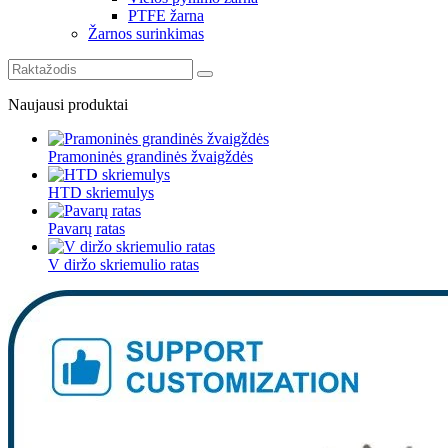
PTFE žarna
Žarnos surinkimas
Naujausi produktai
Pramoninės grandinės žvaigždės
HTD skriemulys
Pavarų ratas
V diržo skriemulio ratas