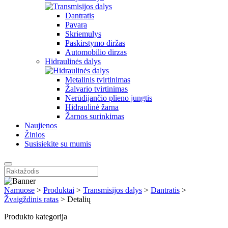
Dantratis
Pavara
Skriemulys
Paskirstymo diržas
Automobilio dirzas
Hidraulinės dalys
Metalinis tvirtinimas
Žalvario tvirtinimas
Nerūdijančio plieno jungtis
Hidraulinė žarna
Žarnos surinkimas
Naujienos
Žinios
Susisiekite su mumis
Namuose
>
Produktai
>
Transmisijos dalys
>
Dantratis
>
Žvaigždinis ratas
>
Detalių
Produkto kategorija