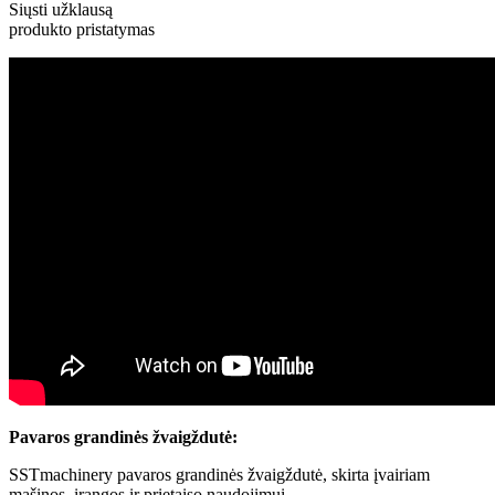
Siųsti užklausą
produkto pristatymas
Pavaros grandinės žvaigždutė:
SSTmachinery pavaros grandinės žvaigždutė, skirta įvairiam
mašinos, įrangos ir prietaiso naudojimui.