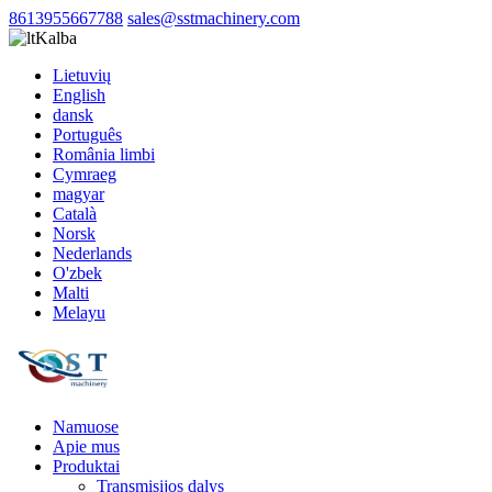
8613955667788
sales@sstmachinery.com
Kalba
Lietuvių
English
dansk
Português
România limbi
Cymraeg
magyar
Català
Norsk
Nederlands
O'zbek
Malti
Melayu
Namuose
Apie mus
Produktai
Transmisijos dalys