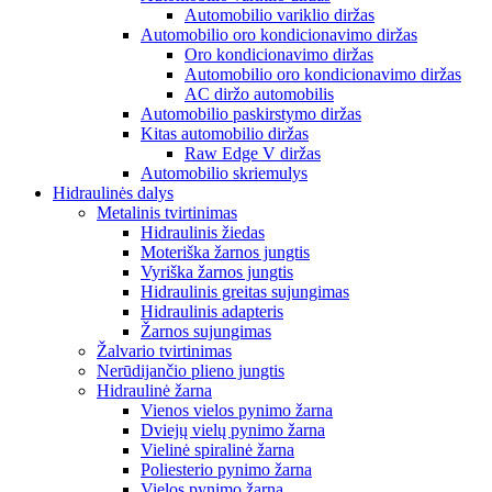
Automobilio variklio diržas
Automobilio oro kondicionavimo diržas
Oro kondicionavimo diržas
Automobilio oro kondicionavimo diržas
AC diržo automobilis
Automobilio paskirstymo diržas
Kitas automobilio diržas
Raw Edge V diržas
Automobilio skriemulys
Hidraulinės dalys
Metalinis tvirtinimas
Hidraulinis žiedas
Moteriška žarnos jungtis
Vyriška žarnos jungtis
Hidraulinis greitas sujungimas
Hidraulinis adapteris
Žarnos sujungimas
Žalvario tvirtinimas
Nerūdijančio plieno jungtis
Hidraulinė žarna
Vienos vielos pynimo žarna
Dviejų vielų pynimo žarna
Vielinė spiralinė žarna
Poliesterio pynimo žarna
Vielos pynimo žarna