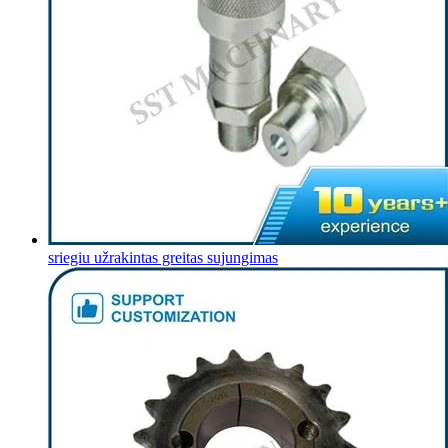
sriegiu užrakintas greitas sujungimas