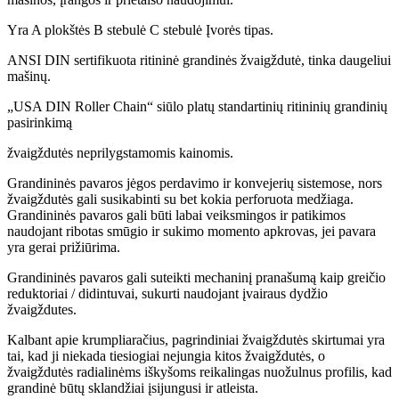
Yra A plokštės B stebulė C stebulė Įvorės tipas.
ANSI DIN sertifikuota ritininė grandinės žvaigždutė, tinka daugeliui
mašinų.
„USA DIN Roller Chain“ siūlo platų standartinių ritininių grandinių
pasirinkimą
žvaigždutės neprilygstamomis kainomis.
Grandininės pavaros jėgos perdavimo ir konvejerių sistemose, nors
žvaigždutės gali susikabinti su bet kokia perforuota medžiaga.
Grandininės pavaros gali būti labai veiksmingos ir patikimos
naudojant ribotas smūgio ir sukimo momento apkrovas, jei pavara
yra gerai prižiūrima.
Grandininės pavaros gali suteikti mechaninį pranašumą kaip greičio
reduktoriai / didintuvai, sukurti naudojant įvairaus dydžio
žvaigždutes.
Kalbant apie krumpliaračius, pagrindiniai žvaigždutės skirtumai yra
tai, kad ji niekada tiesiogiai nejungia kitos žvaigždutės, o
žvaigždutės radialinėms iškyšoms reikalingas nuožulnus profilis, kad
grandinė būtų sklandžiai įsijungusi ir atleista.