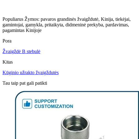
Populiarus Žymos: pavaros grandinės žvaigždutė, Kinija, tiekėjai,
gamintojai, gamykla, pritaikyta, didmeninė prekyba, pardavimas,
pagamintas Kinijoje
Pora
Žvaigždė B stebulė
Kitas
Kūginio užrakto žvaigždutės
Tau taip pat gali patikti