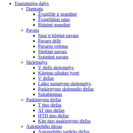
Transmisijos dalys
Dantratis
Žvaigždė ir grandinė
Žvaigždinis ratas
Ritininė grandinė
Pavara
Spur ir kūginė pavara
Pavarų dėžė
Pavaros velenas
Sliekinė pavara
Sraigtinė pavara
Skriemulys
V diržo skriemulys
Kūginio užrakto įvorė
V diržas
Laiko nustatymo skriemulys
Paskirstymo skriemulio diržas
Sukabinimas
Paskirstymo diržas
T tipo diržas
AT tipo diržas
HTD tipo diržas
Kito tipo paskirstymo diržas
Automobilio dirzas
Automobilio variklio diržas