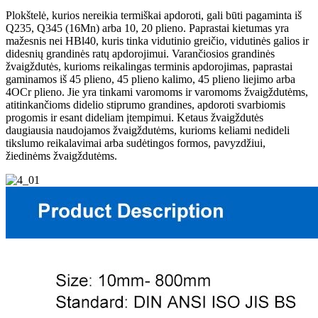
Plokštelė, kurios nereikia termiškai apdoroti, gali būti pagaminta iš
Q235, Q345 (16Mn) arba 10, 20 plieno. Paprastai kietumas yra
mažesnis nei HBl40, kuris tinka vidutinio greičio, vidutinės galios ir
didesnių grandinės ratų apdorojimui. Varančiosios grandinės
žvaigždutės, kurioms reikalingas terminis apdorojimas, paprastai
gaminamos iš 45 plieno, 45 plieno kalimo, 45 plieno liejimo arba
4OCr plieno. Jie yra tinkami varomoms ir varomoms žvaigždutėms,
atitinkančioms didelio stiprumo grandines, apdoroti svarbiomis
progomis ir esant dideliam įtempimui. Ketaus žvaigždutės
daugiausia naudojamos žvaigždutėms, kurioms keliami nedideli
tikslumo reikalavimai arba sudėtingos formos, pavyzdžiui,
žiedinėms žvaigždutėms.