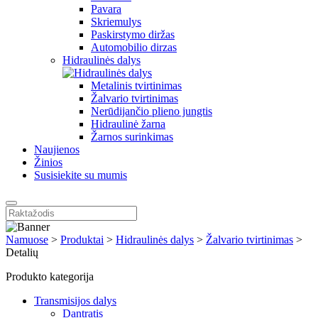
Pavara
Skriemulys
Paskirstymo diržas
Automobilio dirzas
Hidraulinės dalys
Metalinis tvirtinimas
Žalvario tvirtinimas
Nerūdijančio plieno jungtis
Hidraulinė žarna
Žarnos surinkimas
Naujienos
Žinios
Susisiekite su mumis
Namuose
>
Produktai
>
Hidraulinės dalys
>
Žalvario tvirtinimas
>
Detalių
Produkto kategorija
Transmisijos dalys
Dantratis