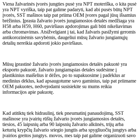
Viena žalvarinės įvorės jungties pusė yra NPT moteriška, o kita pusė
yra NPT vyriška, taip pat galime padaryti, kad abi pusės būtų NPT
įvorės, SST mašinos taip pat priima OEM įvores pagal jūsų išsamius
brėžinius. Įprasta žalvario įvorės jungiamosios detalės medžiaga yra
H58 arba H59, H60, paviršiaus apdorojimas gali būti nikeliavimas
arba chromavimas. Atsižvelgiant į tai, kad žalvaris pasižymi geromis
antikorozinėmis savybėmis, daugeliui mūsų žalvario jungiamųjų
detalių nereikia apdoroti jokio paviršiaus.
Mūsų įprastinė žalvario įvorės jungiamosios detalės pakuotė yra
eksporto pakuotė, žalvario jungiamąsias detales sudėsime į
plastikinius maišelius ir dėžes, po to supakuosime į padėklus ar
medinius dėklus, kad apsaugotume savo gaminius, taip pat priimame
OEM pakuotes, nedvejodami susisiekite su mums reikia
informacijos apie pakuotę.
Kad atitiktų tiek hidraulinį, tiek pneumatinį panaudojimą, SST
mašinose yra įvairių rūšių žalvario įvorės jungiamosios detalės,
tiesios, 45 laipsnių arba 90 laipsnių žalvario alkūnės, trijų arba
keturių krypčių žalvario sriegio jungtis arba spygliuočių jungtys arba
įvairios greitos jungtys. movos, mes taip pat galime organizuoti savo