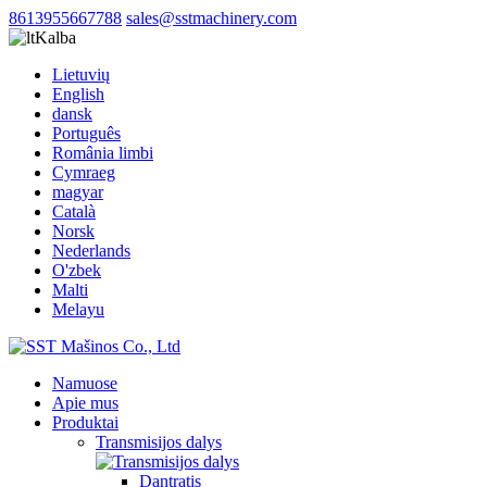
8613955667788
sales@sstmachinery.com
Kalba
Lietuvių
English
dansk
Português
România limbi
Cymraeg
magyar
Català
Norsk
Nederlands
O'zbek
Malti
Melayu
Namuose
Apie mus
Produktai
Transmisijos dalys
Dantratis