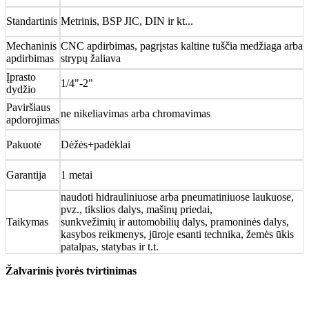
Standartinis
Metrinis, BSP JIC, DIN ir kt...
Mechaninis
CNC apdirbimas, pagrįstas kaltine tuščia medžiaga arba
apdirbimas
strypų žaliava
Įprasto
1/4"-2"
dydžio
Paviršiaus
ne nikeliavimas arba chromavimas
apdorojimas
Pakuotė
Dėžės+padėklai
Garantija
1 metai
naudoti hidrauliniuose arba pneumatiniuose laukuose,
pvz., tikslios dalys, mašinų priedai,
Taikymas
sunkvežimių ir automobilių dalys, pramoninės dalys,
kasybos reikmenys, jūroje esanti technika, žemės ūkis
patalpas, statybas ir t.t.
Žalvarinis įvorės tvirtinimas